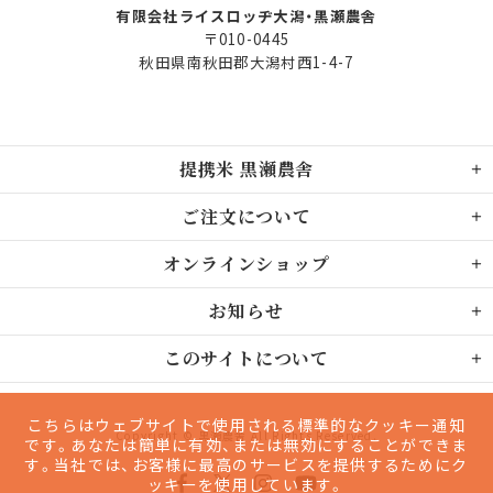
有限会社ライスロッヂ大潟・黒瀬農舎
〒010-0445
秋田県南秋田郡大潟村西1-4-7
提携米 黒瀬農舎
ご注文について
オンラインショップ
お知らせ
このサイトについて
こちらはウェブサイトで使用される標準的なクッキー通知
Copyright © 黒瀬農舎 All Rights Reserved.
です。あなたは簡単に有効、または無効にすることができま
す。当社では、お客様に最高のサービスを提供するためにク
ッキーを使用しています。